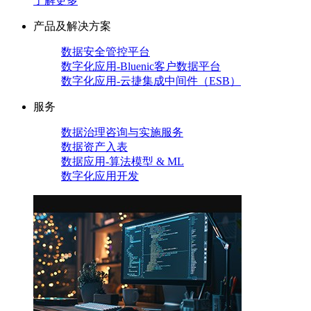
了解更多
产品及解决方案
数据安全管控平台
数字化应用-Bluenic客户数据平台
数字化应用-云捷集成中间件（ESB）
服务
数据治理咨询与实施服务
数据资产入表
数据应用-算法模型 & ML
数字化应用开发