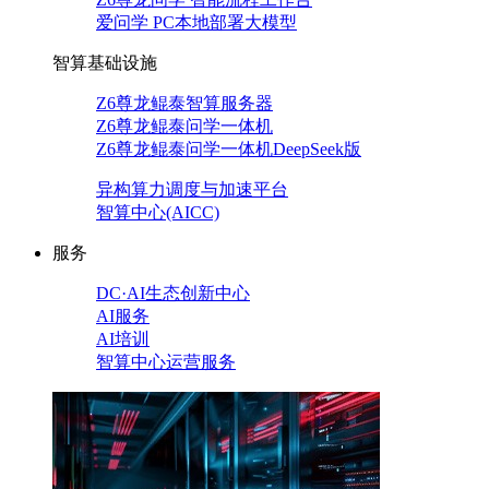
爱问学 PC本地部署大模型
智算基础设施
Z6尊龙鲲泰智算服务器
Z6尊龙鲲泰问学一体机
Z6尊龙鲲泰问学一体机DeepSeek版
异构算力调度与加速平台
智算中心(AICC)
服务
DC·AI生态创新中心
AI服务
AI培训
智算中心运营服务